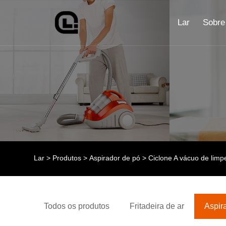
Lar
Sobre
Lar
>
Produtos
>
Aspirador de pó
>
Ciclone A vácuo de limp
Todos os produtos
Fritadeira de ar
Aspir