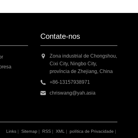
Contate-nos
Zona industrial de Chongshou,
or
Cixi City, Ningbo City,
presa
província de Zhejiang, China
+86-13157938971
chriswang@yah.asia
Links
|
Sitemap
|
RSS
|
XML
|
política de Privacidade
|