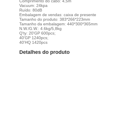
Comprimento do cabo: 4,5m
Vacuum: 24kpa
Ruído: 80dB
Embalagem de vendas: caixa de presente
Tamanho do produto: 383*266*223mm
Tamanho da embalagem: 440*300*365mm
N.W./G.W.: 4.6kg/5,8kg
Q'ty: 20'GP 600pcs;
40'GP 1240pcs;
40'HQ 1420pcs
Detalhes do produto