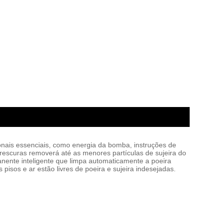
nais essenciais, como energia da bomba, instruções de
frescuras removerá até as menores partículas de sujeira do
manente inteligente que limpa automaticamente a poeira
isos e ar estão livres de poeira e sujeira indesejadas.