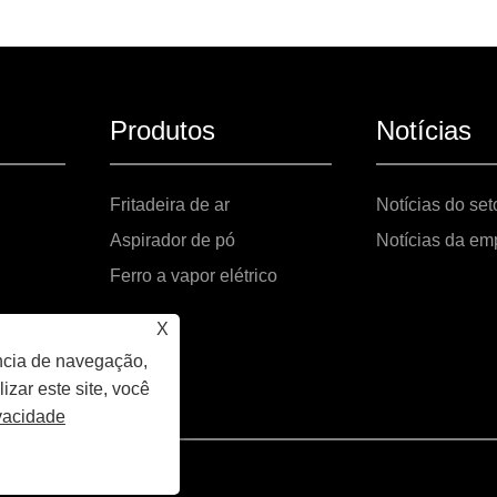
Produtos
Notícias
Fritadeira de ar
Notícias do set
Aspirador de pó
Notícias da em
Ferro a vapor elétrico
X
ncia de navegação,
izar este site, você
ivacidade
direitos reservados.