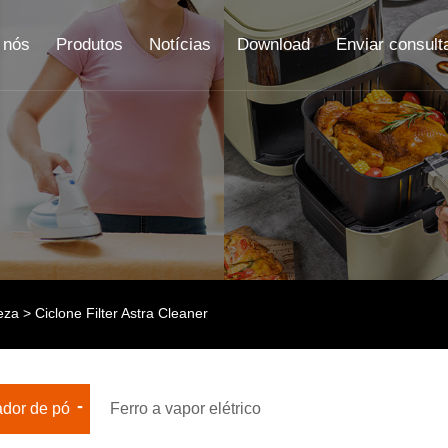
 nós
Produtos
Notícias
Download
Enviar consult
eza
> Ciclone Filter Astra Cleaner
ador de pó
Ferro a vapor elétrico