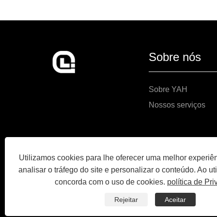
Sobre nós
Sobre YAH
Nossos serviços
Utilizamos cookies para lhe oferecer uma melhor experiê
analisar o tráfego do site e personalizar o conteúdo. Ao util
concorda com o uso de cookies.
política de Pr
Rejeitar
Aceitar
Copyright © 2025 Ningbo Yah Technology Co., Ltd. Todos os 