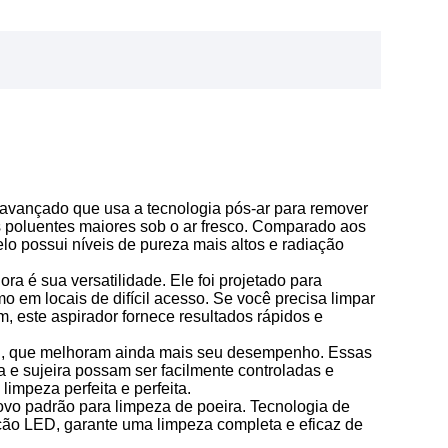
ó avançado que usa a tecnologia pós-ar para remover
os poluentes maiores sob o ar fresco. Comparado aos
lo possui níveis de pureza mais altos e radiação
ra é sua versatilidade. Ele foi projetado para
o em locais de difícil acesso. Se você precisa limpar
em, este aspirador fornece resultados rápidos e
ED, que melhoram ainda mais seu desempenho. Essas
 e sujeira possam ser facilmente controladas e
impeza perfeita e perfeita.
novo padrão para limpeza de poeira. Tecnologia de
ação LED, garante uma limpeza completa e eficaz de